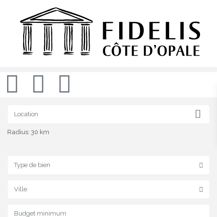
Radius:
30 km
Type de bien
Ville