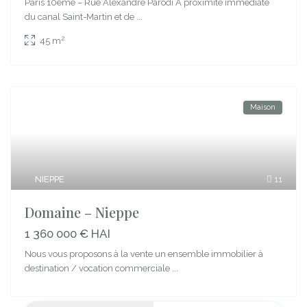
Paris 10ème – Rue Alexandre Parodi À proximité immédiate
du canal Saint-Martin et de
...
2
45 m
Maison
NIEPPE
11
Domaine – Nieppe
1 360 000 € HAI
Nous vous proposons à la vente un ensemble immobilier à
destination / vocation commerciale
...