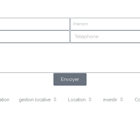
Envoyer
ation
gestion locative
Location
investir
Co