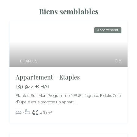
Biens semblables
Appartement
ETAPLES
6
Appartement – Etaples
191 944 € HAI
Étaples-Sur-Mer Programme NEUF: L’agence Fidelis Côte
d’Opale vous propose un appart
...
2
1
1
46 m