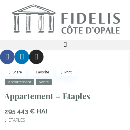
En
Share
Favorite
Print
Appartement
Vente
Appartement – Etaples
295 443 € HAI
ETAPLES