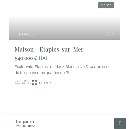
Maison
ETAPLES
16
Maison – Etaples-sur-Mer
540 000 € HAI
Exclusivité: Etaples sur Mer / Blanc pavé Située au coeur
du très recherché quartier du Bl
...
2
4
2
170 m
benjamin
Hanquiez