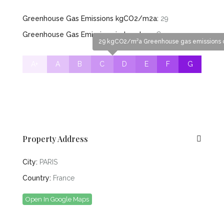
Greenhouse Gas Emissions kgCO2/m2a:
29
Greenhouse Gas Emissions index class:
C
29 kgCO2/m²a Greenhouse gas emissions c
A+
A
B
C
D
E
F
G
Property Address
City:
PARIS
Country:
France
Open In Google Maps