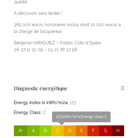
qualité.
À découvrir sans tarder !
365 000 euros honoraires inclus dont 10 000 euros à
la charge de l’acquéreur.
Benjamin HANQUIEZ – Fidelis Côte d’Opale
06 37 11 32 09 – 03 21 78 37 98
Diagnostic énergétique
Energy Index in kWh/m2a:
173
Energy Class:
C
173 kWh/m²a Energy class C
A+
A
B
C
D
E
F
G
H