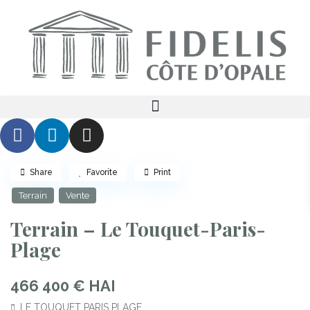
En
Share
Favorite
Print
Terrain
Vente
Terrain – Le Touquet-Paris-
Plage
466 400 € HAI
LE TOUQUET PARIS PLAGE