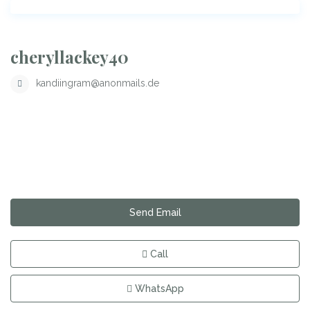
cheryllackey40
kandiingram@anonmails.de
Send Email
Call
WhatsApp