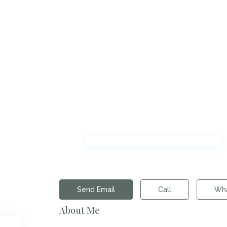
Send Email
Call
Wh
About Me