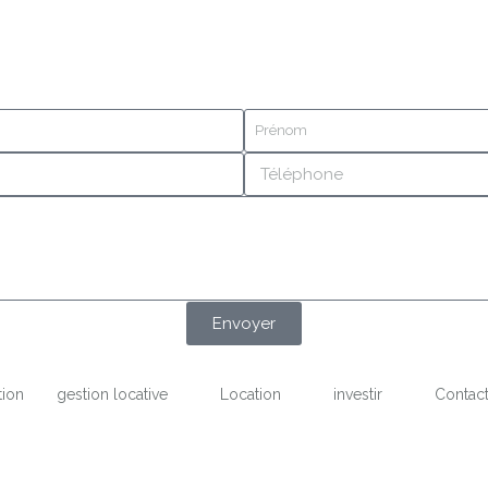
Envoyer
tion
gestion locative
Location
investir
Contac