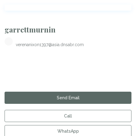
garrettmurnin
verenanixon1397@asia.dnsabr.com
Send Email
Call
WhatsApp