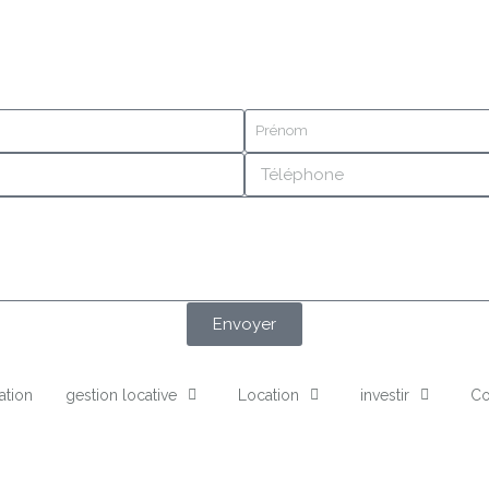
Envoyer
ation
gestion locative
Location
investir
Co