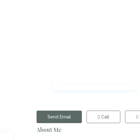
Send Email
Call
About Me