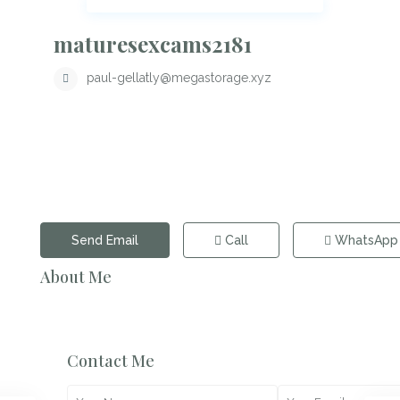
maturesexcams2181
paul-gellatly@megastorage.xyz
Send Email
Call
WhatsApp
About Me
Contact Me