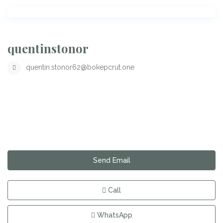
quentinstonor
quentin.stonor62@bokepcrut.one
Send Email
Call
WhatsApp