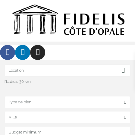
Radius:
30 km
Type de bien
Ville