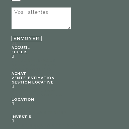
ENVOYER
ACCUEIL
FIDELIS
QUI SOMMES-NOUS
NOS COMPÉTENCES
NOS HONORAIRES
ACHAT
VENTE-ESTIMATION
GESTION LOCATIVE
GESTION À L’ANNÉE
GESTION SAISONNIÈRE
LOCATION
LOCATION
LOCATION SAISONNIÈRE
INVESTIR
INVESTIR SUR LA COTE D’OPALE