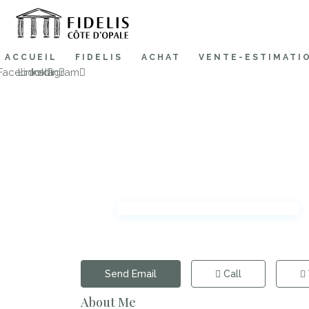
ACCUEIL
FIDELIS
ACHAT
VENTE-ESTIMATI
Facebook
Linkedin
Instagram
Send Email
Call
About Me