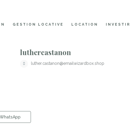
ON
GESTION LOCATIVE
LOCATION
INVESTIR
luthercastanon
luther.castanon@emailwizardbox.shop
WhatsApp